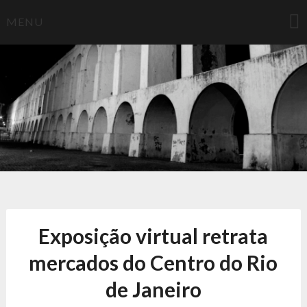
Skip
MENU
to
content
Lembrar
Laboratório de Estudos de Memória Brasileira e
Representação
Exposição virtual retrata
mercados do Centro do Rio
de Janeiro