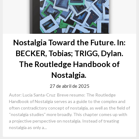
Nostalgia Toward the Future. In:
BECKER, Tobias; TRIGG, Dylan.
The Routledge Handbook of
Nostalgia.
27 de abril de 2025
Autor: Lucia Santa-Cruz Breve resumo: The Routledge
Handbook of Nostalgia serves as a guide to the complex and
often contradictory concept of nostalgia, as well as the field of
“nostalgia studies” more broadly. This chapter comes up with
a projective perspective on nostalgia. Instead of treating
nostalgia as only a...