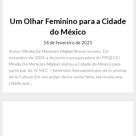
Um Olhar Feminino para a Cidade
do México
14 de fevereiro de 2025
Autor: Mirella De Menezes Migliari Breve resumo: Em
novembro de 2024, a docente e pesquisadora do PPGECEI
Mirella De Menezes Migliari visitou a Cidade do México para
participar do IV SIEC – Seminário Iberoamericano de Economía
de la Cultura. Em seu artigo desta sexta-feira, ela revela uma
cidade que...