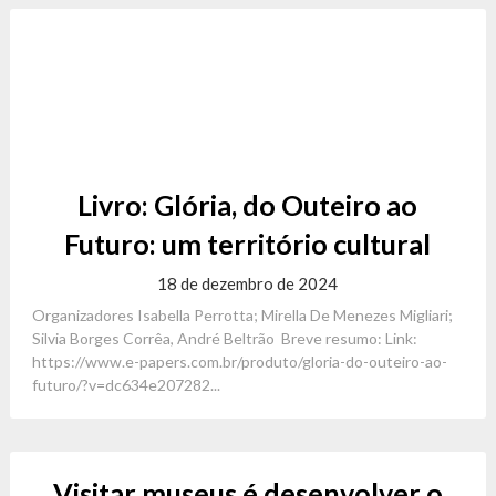
Livro: Glória, do Outeiro ao
Futuro: um território cultural
18 de dezembro de 2024
Organizadores Isabella Perrotta; Mirella De Menezes Migliari;
Silvia Borges Corrêa, André Beltrão Breve resumo: Link:
https://www.e-papers.com.br/produto/gloria-do-outeiro-ao-
futuro/?v=dc634e207282...
Visitar museus é desenvolver o