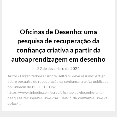
Oficinas de Desenho: uma
pesquisa de recuperação da
confiança criativa a partir da
autoaprendizagem em desenho
22 de dezembro de 2024
Autor / Organizadores : André Beltrão Breve resumo: Artigo
sobre pesquisa de recuperação da confiança criativa publicado
no Linkedin do PPGECEI. Link:
https://www.linkedin.com/pulse/oficinas-de-desenho-uma-
pesquisa-recupera%C3%A7%C3%A3o-da-confian%C3%A7a-
bbfxc/ ...