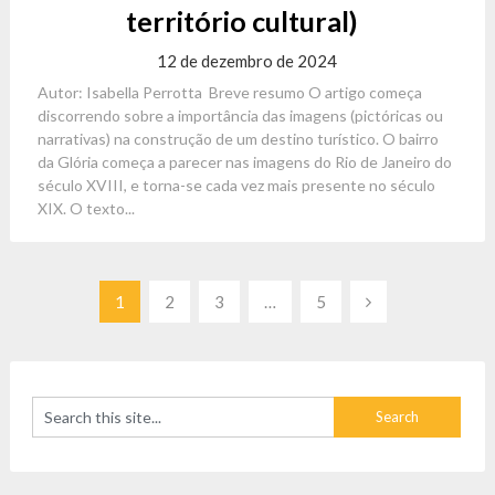
território cultural)
12 de dezembro de 2024
Autor: Isabella Perrotta Breve resumo O artigo começa
discorrendo sobre a importância das imagens (pictóricas ou
narrativas) na construção de um destino turístico. O bairro
da Glória começa a parecer nas imagens do Rio de Janeiro do
século XVIII, e torna-se cada vez mais presente no século
XIX. O texto...
Paginação
1
2
3
…
5
de
posts