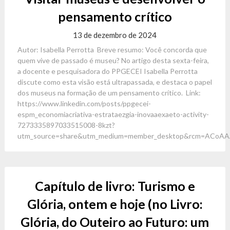
pensamento crítico
13 de dezembro de 2024
Autor: Isabella Perrotta Breve resumo: Você concorda que
quem vive de passado é museu? No artigo desta sexta-feira,
a docente e pesquisadora do PPGECEI Isabella Perrotta
discute como esta visão está ultrapassada, e destaca o papel
dos museus na formação de um pensamento crítico. Link:
https://www.linkedin.com/posts/ppgecei-
espm_economiacriativa-estrataezgia-inovaaexaeto-activity-
7273335897033515008-8kzt?
utm_source=share&utm_medium=member_desktop&rcm=ACoAA
Capítulo de livro: Turismo e
Glória, ontem e hoje (no Livro:
Glória, do Outeiro ao Futuro: um