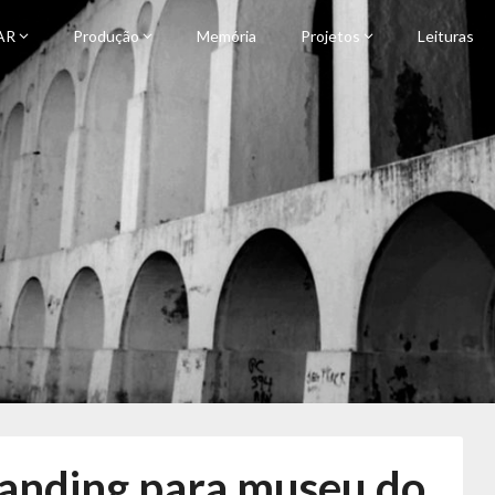
AR
Produção
Memória
Projetos
Leituras
rasileira e Representação
randing para museu do