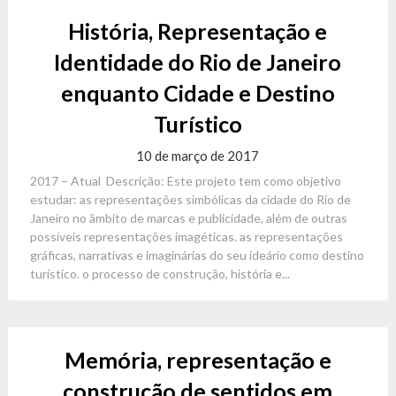
História, Representação e
Identidade do Rio de Janeiro
enquanto Cidade e Destino
Turístico
10 de março de 2017
2017 – Atual Descrição: Este projeto tem como objetivo
estudar: as representações simbólicas da cidade do Rio de
Janeiro no âmbito de marcas e publicidade, além de outras
possíveis representações imagéticas. as representações
gráficas, narrativas e imaginárias do seu ideário como destino
turístico. o processo de construção, história e...
Memória, representação e
construção de sentidos em